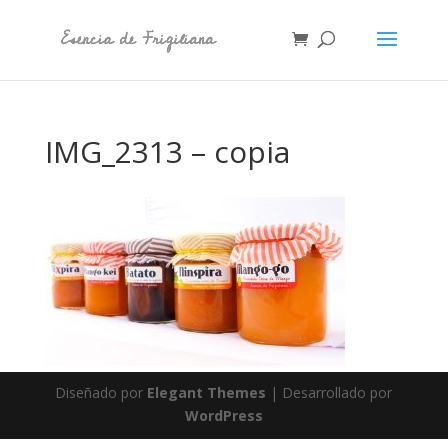
IMG_2313 – copia
Diseñado por
Elegant Themes
| Desarrollado por
WordPress